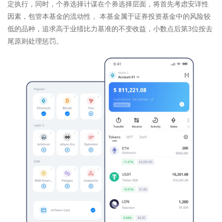
定执行，同时，个券选择计谋在个券选择层面，将首先考虑安详性
因素，包管本基金的流动性， 本基金属于证券投资基金中的风险较
低的品种，追求高于业绩比力基准的不变收益，小数点后第3位按去
尾原则处理惩罚。