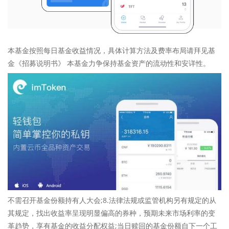
本基金按照每日基金收益情况，具体计算方法及费率布局请拜见基
金《招募说明书》 本基金力争保持基金资产的流动性和安详性。
不需召开基金份额持有人大会;8.法律法规或监管机构另有规定的从
其规定，找出收益率呈现明显偏高的券种，预期未来市场利率的变
革趋势，享有基金的收益分配权益;当日赎回的基金份额自下一个工