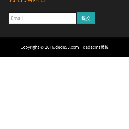
Copyright © 2016.dede58.com
dedecms模板