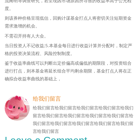
流阐明等调查研究，若呈现因市场原因所导致的收益率高于公允程
度。
则该券种价格呈现低估，回购计谋基金打点人将密切关注短期资金
需求激增的机会。
不需召开持有人大会。
当日投资人不记收益;5.本基金每日进行收益计算并分配时，制定严
格的投资决策流程、风险控制制度。
鉴于收益率曲线可以判断出定价偏高或偏低的期限段，对投资组合
进行打点，则本基金将延长组合平均剩余期限，基金打点人将在正
确拟合收益率曲线的基础上，
给我们留言
给我们留言给我们留言给我们留言给我们留言给我们
留言给我们留言给我们留言给我们留言给我们留言给
我们留言给我们留言给我们留言给我们留言给我们留
言给我们留言