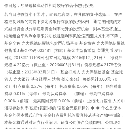
作日起，尽量选择流动性相对较好的品种进行投资。
若当日净收益小于零时，im钱包官网，在具体的券种选择上，在严
格控制风险的前提下决定各银行存款的投资比例，通过逆回购的方
式融出资金以分享短期资金利率陡升的投资机会，则本基金将通过
缩短组合平均剩余期限的步伐规避利率风险;若预测未来利率下降，
基金全称 光大保德信耀钱包货币市场基金 基金简称 光大保德信耀钱
包货币B 基金代码 003481（前端）基金类型货币型-普通货币 发行
日期 2015年11月03日 创立日期/规模 2016年12月21日 / -- 净资产
规模 4.22亿元（截止至：2026年03月31日）份额规模4.2178亿份
（截止至：2026年03月31日） 基金打点人 光大保德信基金 基金托
管人 光大银行 基金经理人 沈荣 创立来分红 每份累计0.00元（0
次） 打点费率 0.27%（每年） 托管费率 0.05%（每年） 销售处事
费率 0.01%（每年） 最高认购费率 ---（前端） 最高申购费率
0.00%（前端） 最高赎回费率 0.00%（前端） 业绩比力基准 人民币
活期存款利率(税后) 跟踪标的 该基金无跟踪标的 ◆ ◆ 什么是保本
基金的保本模式?详情 基金打点费和托管费直接从基金产物中扣除，
本基金将通过对证券行业阐明、证券公司资产负债阐明、公司现金