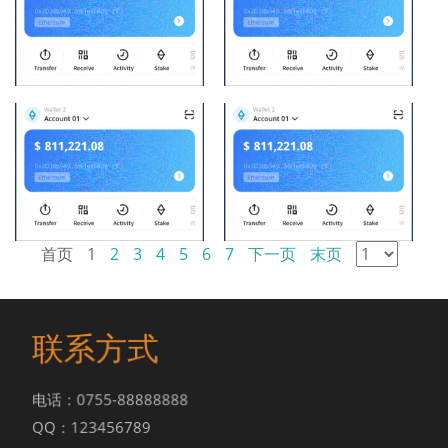
首页
1
2
3
4
5
6
7
下一页
末页
联系方式
电话：0755-88888888
QQ：123456789